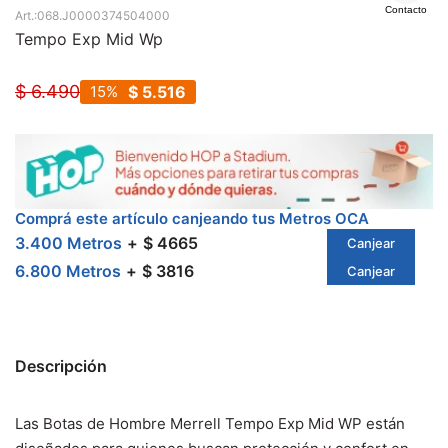
Contacto
068.J0000374504000
Tempo Exp Mid Wp
$
6.490
15
$
5.516
Comprá este artículo canjeando tus Metros OCA
3.400 Metros
$ 4665
Canjear
6.800 Metros
$ 3816
Canjear
Descripción
Las Botas de Hombre Merrell Tempo Exp Mid WP están