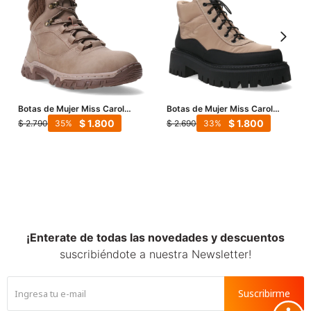
Botas de Mujer Miss Carol
Botas de Mujer Miss Carol
MOUNTY acordonada - Beige
NANTU acordonada - Beige
$
1.800
$
1.800
$
2.790
$
2.690
35
33
¡Enterate de todas las novedades y descuentos
suscribiéndote a nuestra Newsletter!
Suscribirme