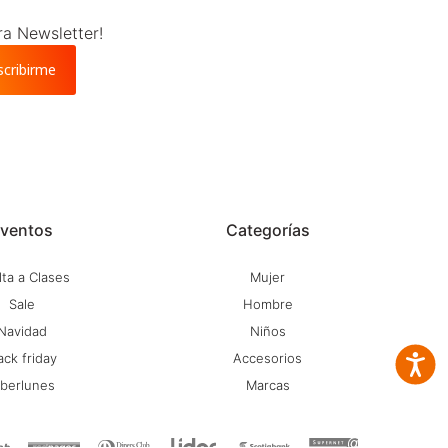
ra Newsletter!
scribirme
ventos
Categorías
ta a Clases
Mujer
Sale
Hombre
Navidad
Niños
ack friday
Accesorios
Accesib
iberlunes
Marcas