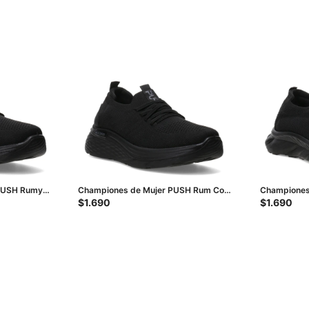
PUSH Rumy
Championes de Mujer PUSH Rum Con
Championes
Cordones - Negro
Sin Cordone
$
1.690
$
1.690