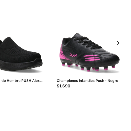
 de Hombre PUSH Alex
Championes Infantiles Push - Negro
s - Negro
$
1.690