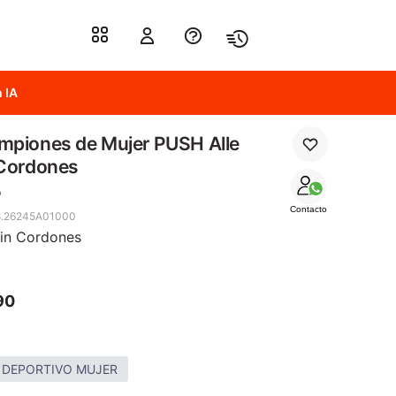
 IA
mpiones de Mujer PUSH Alle
 Cordones
o
Contacto
8.26245A01000
Sin Cordones
90
 DEPORTIVO MUJER