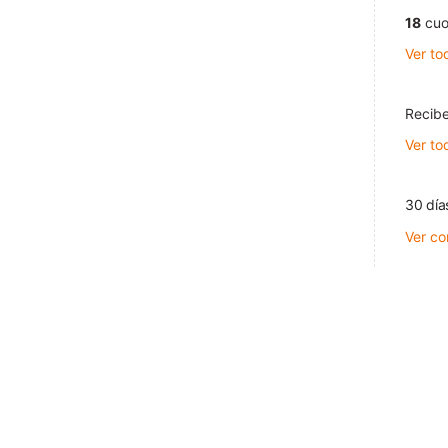
18
cuo
Ver to
Recibe
Ver to
30 día
Ver co