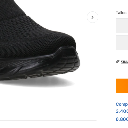
Talles:
Guí
Compr
3.40
6.80