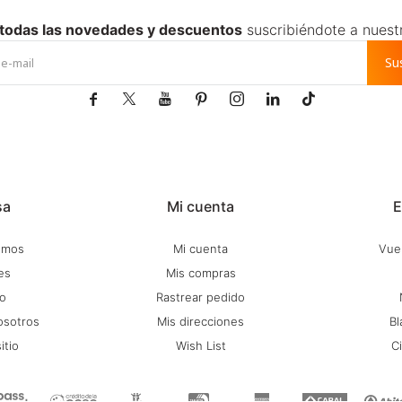
 todas las novedades y descuentos
suscribiéndote a nuest
Su







sa
Mi cuenta
E
omos
Mi cuenta
Vuel
es
Mis compras
o
Rastrear pedido
osotros
Mis direcciones
Bl
itio
Wish List
C