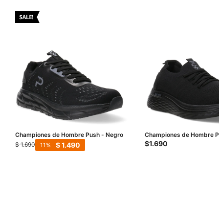
Championes de Hombre Push - Negro
Championes de Hombre 
Con Cordones - Negro
$
1.690
$
1.490
$
1.690
11