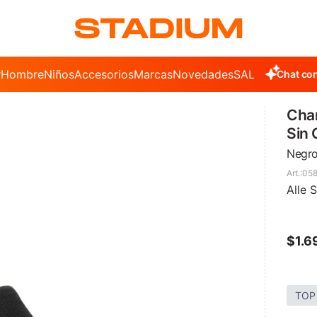
r
Hombre
Niños
Accesorios
Marcas
Novedades
SALE
Chat con
Cha
Sin
Negr
05
Alle 
$
1.6
TOP