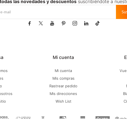
 todas las novedades y descuentos
suscribiéndote a nuest
Su







sa
Mi cuenta
E
omos
Mi cuenta
Vuel
es
Mis compras
o
Rastrear pedido
osotros
Mis direcciones
Bl
itio
Wish List
C