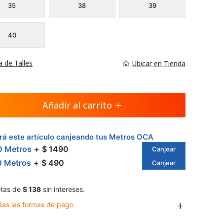
35
38
39
40
a de Talles
Ubicar en Tienda
Añadir al carrito
á este artículo canjeando tus Metros OCA
0 Metros
$ 1490
Canjear
0 Metros
$ 490
Canjear
tas de
$ 138
sin intereses.
das las formas de pago