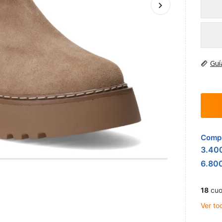
Guí
Compr
3.40
6.80
18
cuo
Ver to