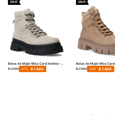
Botas de Mujer Miss Carol Andina -
Botas de Mujer Miss Caro
Beige Claro
Beige
$
1.400
$
1.400
$
2.690
$
2.990
47
53