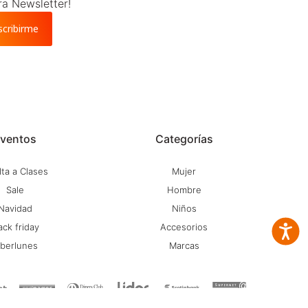
ra Newsletter!
scribirme
ventos
Categorías
ta a Clases
Mujer
Sale
Hombre
Navidad
Niños
ack friday
Accesorios
Accesib
iberlunes
Marcas