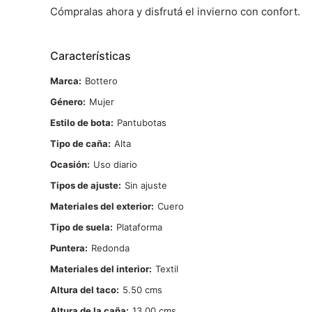
Cómpralas ahora y disfrutá el invierno con confort.
Características
Marca
Bottero
Género
Mujer
Estilo de bota
Pantubotas
Tipo de caña
Alta
Ocasión
Uso diario
Tipos de ajuste
Sin ajuste
Materiales del exterior
Cuero
Tipo de suela
Plataforma
Puntera
Redonda
Materiales del interior
Textil
Altura del taco
5.50
Altura de la caña
13.00