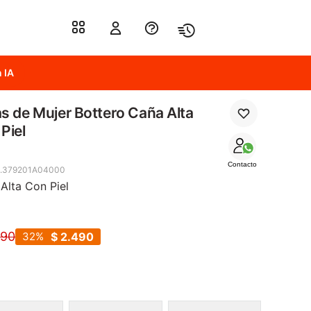
 IA
s de Mujer Bottero Caña Alta
Piel
Contacto
8.379201A04000
Alta Con Piel
690
32
$
2.490