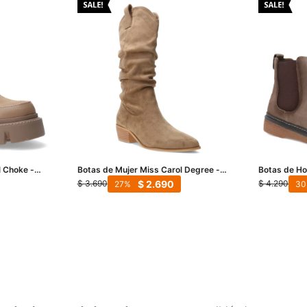
l Choke -
Botas de Mujer Miss Carol Degree -
Botas de H
Beige
Casual - Be
$
2.690
$
3.690
$
4.290
27
30