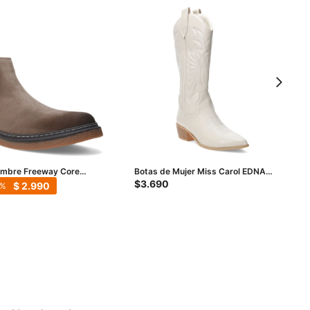
ombre Freeway Core
Botas de Mujer Miss Carol EDNA
ige - Marron
tejana con diseño en la caña - Beige
$
3.690
$
2.990