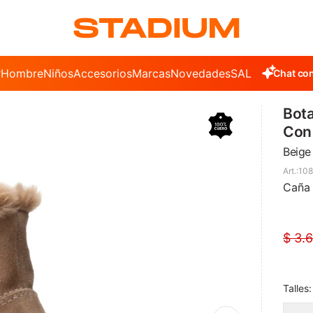
r
Hombre
Niños
Accesorios
Marcas
Novedades
SALE
Chat con
Bota
Con 
Beige
10
Caña 
$
3.
Talles: