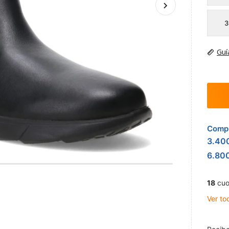
3
Guí
Compr
3.40
6.80
18
cuo
Ver to