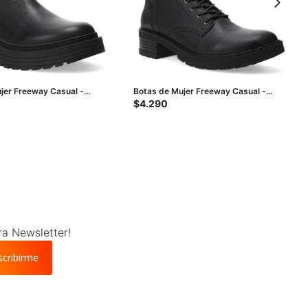
jer Freeway Casual -
Botas de Mujer Freeway Casual -
 Negro
Negro
$
4.290
ra Newsletter!
scribirme