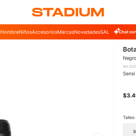
r
Hombre
Niños
Accesorios
Marcas
Novedades
SALE
Chat con
Bota
Negr
021
Sensi
$
3.
Talles:
3