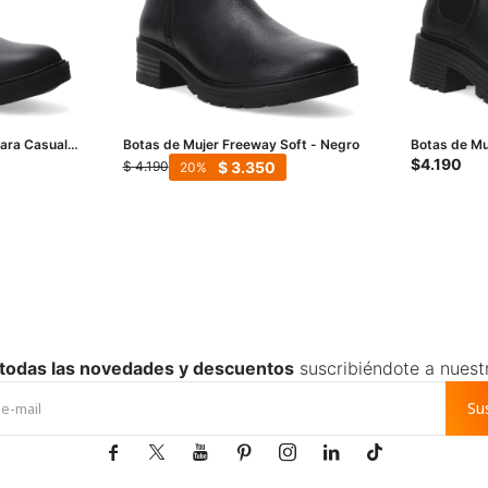
ara Casual
Botas de Mujer Freeway Soft - Negro
Botas de Mu
PETRA 02 -
$
4.190
$
3.350
$
4.190
20
 todas las novedades y descuentos
suscribiéndote a nuest
Su






