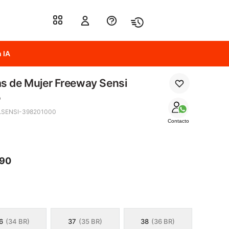
 IA
s de Mujer Freeway Sensi
o
.SENSI-398201000
Contacto
490
6
(34 BR)
37
(35 BR)
38
(36 BR)