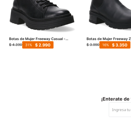
Botas de Mujer Freeway Casual -
Botas de Mujer Freeway Z
PETRA 04 - Negro
Elastico - Negro
$
2.990
$
3.350
$
4.390
$
3.990
31
16
¡Enterate de