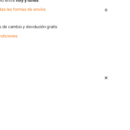
lo entre
hoy y lunes
das las formas de envíos
s de cambio y devolución gratis
ndiciones