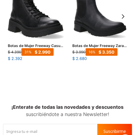
Botas de Mujer Freeway Casual
Botas de Mujer Freeway Zara
- PETRA 04 - Negro
Casual Elastico - Negro
$
2.990
$
3.350
$
4.390
$
3.990
31
16
$
2.392
$
2.680
¡Enterate de todas las novedades y descuentos
suscribiéndote a nuestra Newsletter!
Suscribirme