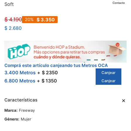
Soft
Contacto
$
4.190
20
$
3.350
$
2.680
Comprá este artículo canjeando tus Metros OCA
3.400 Metros
$ 2350
Canjear
6.800 Metros
$ 1350
Canjear
Características
Marca
Freeway
Género
Mujer