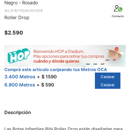
SALE
Negro - Rosado
018.115540301008
Roller Drop
Contacto
$
2.590
Comprá este artículo canjeando tus Metros OCA
3.400 Metros
$ 1590
Canjear
6.800 Metros
$ 590
Canjear
Descripción
Las Botas Infantiles Bibi Roller Drop están diseñadas para