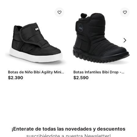
Botas de Niño Bibi Agility Mini
Botas Infantiles Bibi Drop -
Drop - Negro
Negro
$
2.390
$
2.590
¡Enterate de todas las novedades y descuentos
suscribiéndote a nuestra Newsletter!