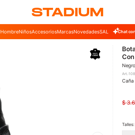
r
Hombre
Niños
Accesorios
Marcas
Novedades
SALE
Chat con
Bota
Con 
Negr
10
Caña 
$
3.
Talles: