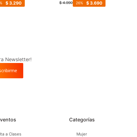
Cuero - Negro
$
3.290
$
3.690
$
4.990
26
ra Newsletter!
scribirme
ventos
Categorías
ta a Clases
Mujer