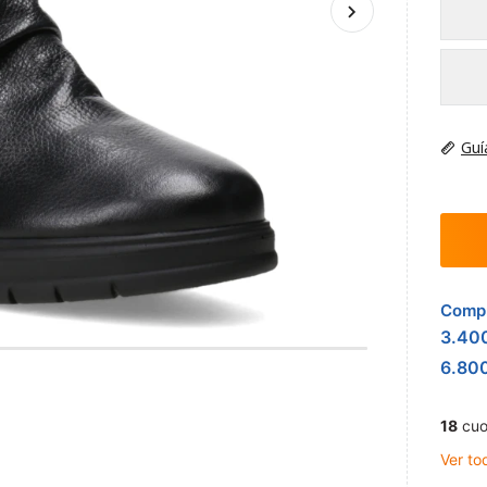
Guí
Compr
3.40
6.80
18
cuo
Ver to