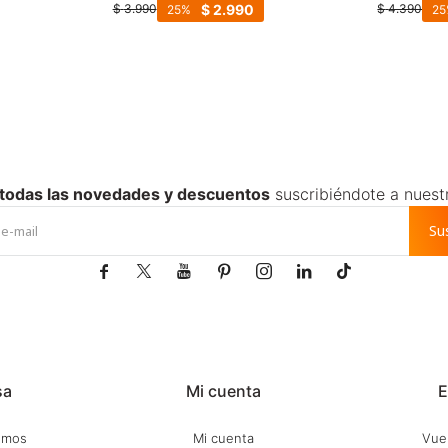
Punta de Cuero - Negro
Negro
$
2.990
$
3.990
$
4.390
25
25
 todas las novedades y descuentos
suscribiéndote a nuest
Su







sa
Mi cuenta
E
omos
Mi cuenta
Vuel