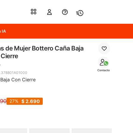
 IA
s de Mujer Bottero Caña Baja
Cierre
o
Contacto
8.378801A01000
Baja Con Cierre
690
27
$
2.690