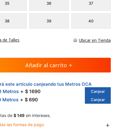
35
36
37
38
39
40
a de Talles
Ubicar en Tienda
Añadir al carrito
á este artículo canjeando tus Metros OCA
0 Metros
$ 1690
Canjear
0 Metros
$ 690
Canjear
tas de
$ 149
sin intereses.
das las formas de pago