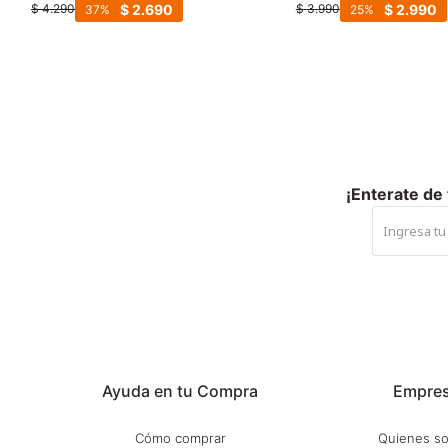
elasticos - Negro
Cuero - Negro
$
2.690
$
2.990
$
4.290
$
3.990
37
25
¡Enterate de
Ayuda en tu Compra
Empre
Cómo comprar
Quienes s