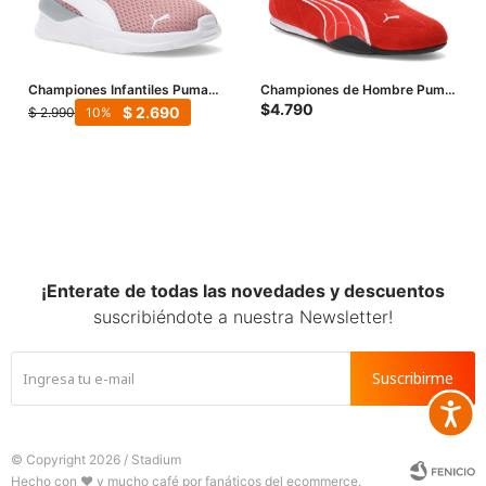
Championes Infantiles Puma
Championes de Hombre Puma
Anzarun Lite - Rosa - Blanco
Catch Sd - Rojo - Blanco
$
4.790
$
2.690
$
2.990
10
¡Enterate de todas las novedades y descuentos
suscribiéndote a nuestra Newsletter!
Suscribirme
Accesib







© Copyright 2026 / Stadium