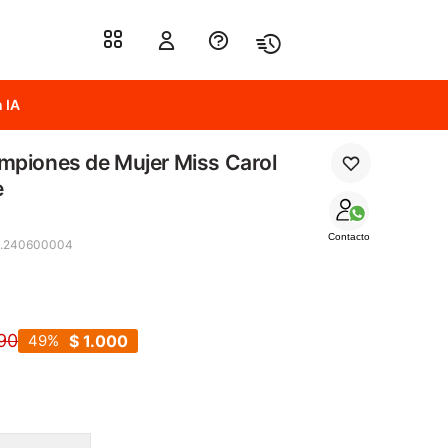
 IA
piones de Mujer Miss Carol
e
Contacto
6.240600004
90
49
$
1.000