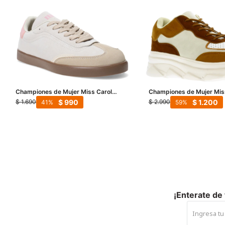
Championes de Mujer Miss Carol
Championes de Mujer Mis
CAROVI - Beige
estilo casual deportivo - 
$
990
$
1.200
$
1.690
$
2.990
41
59
Camel
¡Enterate de