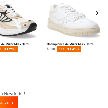
de Mujer Miss Carol
Championes de Mujer Miss Carol
ige
Leperd - Beige Claro
$
1.290
$
1.490
$
1.690
11
ra Newsletter!
scribirme