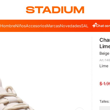
r
Hombre
Niños
Accesorios
Marcas
Novedades
SALE
Chat con
Cham
Lim
Beige
14
Lime
$
1.9
Talles: