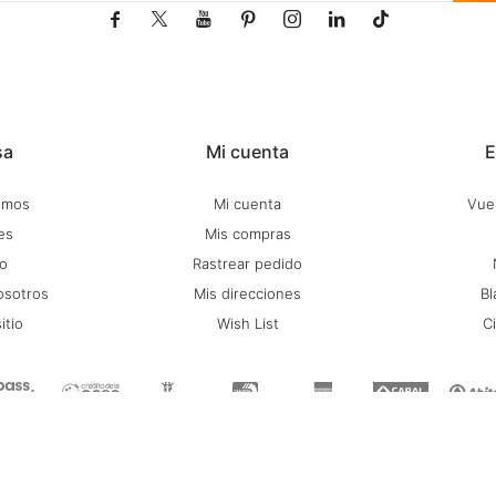







sa
Mi cuenta
E
omos
Mi cuenta
Vuel
es
Mis compras
o
Rastrear pedido
osotros
Mis direcciones
Bl
itio
Wish List
C