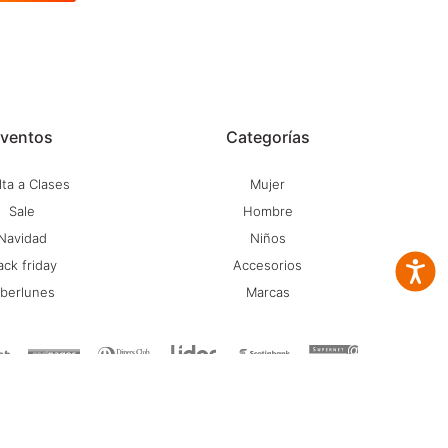
ventos
Categorías
ta a Clases
Mujer
Sale
Hombre
Navidad
Niños
ack friday
Accesorios
Accesib
iberlunes
Marcas