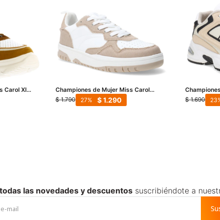
s Carol XIME
Championes de Mujer Miss Carol
Championes 
Marrón
Wisconsin - Beige
ESTELI - Be
$
1.290
$
1.790
$
1.690
27
23
 todas las novedades y descuentos
suscribiéndote a nuest
Su