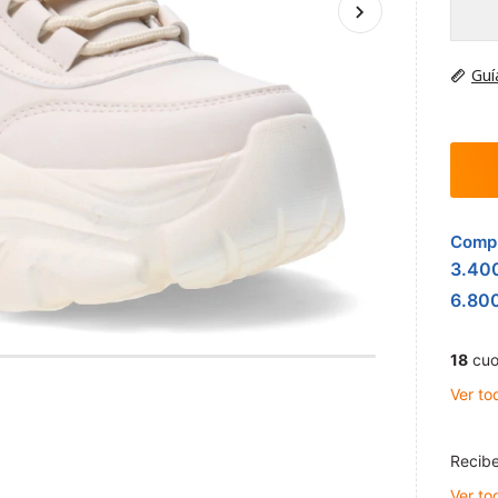
Guí
Compr
3.40
6.80
18
cuo
Ver to
Recibe
Ver to