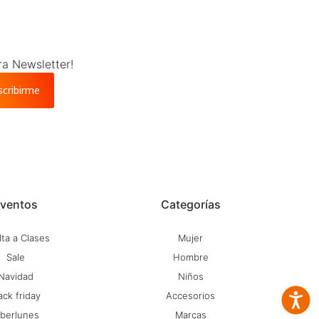
ra Newsletter!
scribirme
ventos
Categorías
ta a Clases
Mujer
Sale
Hombre
Navidad
Niños
ack friday
Accesorios
Accesib
iberlunes
Marcas