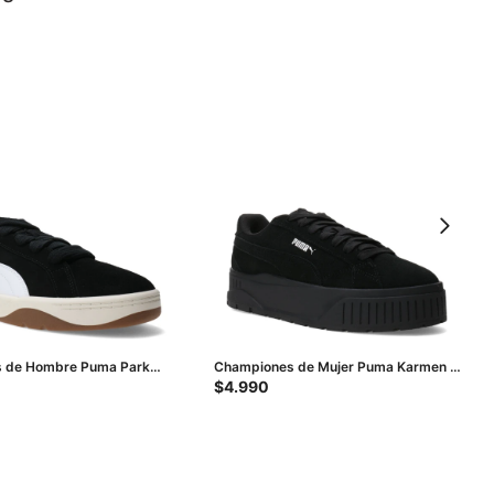
 de Hombre Puma Park
Championes de Mujer Puma Karmen Il
sy Sd - Negro - Blanco
- Negro
$
4.990