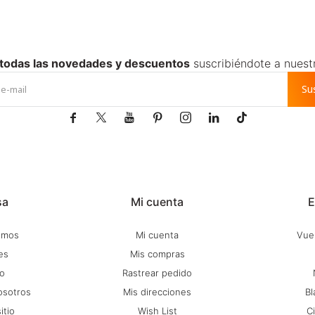
 todas las novedades y descuentos
suscribiéndote a nuest
Su







sa
Mi cuenta
E
omos
Mi cuenta
Vuel
es
Mis compras
o
Rastrear pedido
osotros
Mis direcciones
Bl
itio
Wish List
C