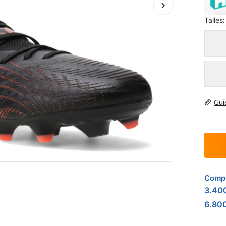
Talles:
Guí
Compr
3.40
6.80