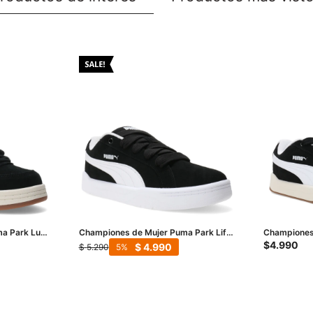
a Park Luna
Championes de Mujer Puma Park Life
Championes
Style Easy - Negro - Blanco
Lifestyle Ea
$
4.990
$
4.990
$
5.290
5