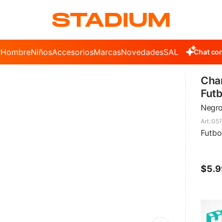
r
Hombre
Niños
Accesorios
Marcas
Novedades
SALE
Chat con
Cha
Futb
Negro
051
Futbo
$
5.