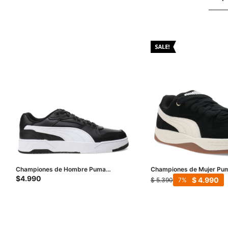
Championes de Hombre Puma
Championes de Mujer Pum
Rebound Break - Negro - Blanco
SD - Negro - Beige
$
4.990
$
4.990
$
5.390
7