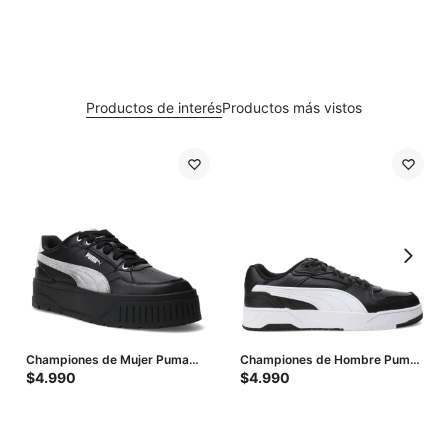
Productos de interés
Productos más vistos
Championes de Mujer Puma
Championes de Hombre Puma
Karmen Il Idol Metallic - Negro -
Rebound Break - Negro -
$
4.990
$
4.990
Plata
Blanco