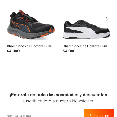
Championes de Hombre Puma
Championes de Hombre Puma
Lite Trail - Negro - Anaranjado
Rebound Break - Negro -
$
4.990
$
4.990
- Gris
Blanco
¡Enterate de todas las novedades y descuentos
suscribiéndote a nuestra Newsletter!
Suscribirme