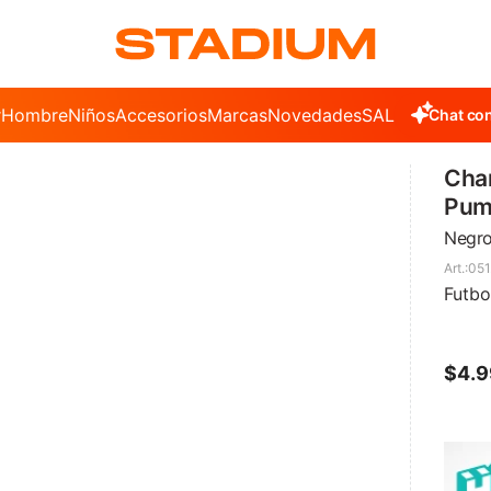
r
Hombre
Niños
Accesorios
Marcas
Novedades
SALE
Chat con
Cha
Puma
Negro
051
Futbo
$
4.