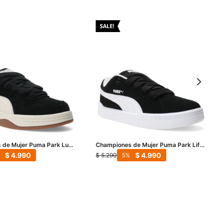
 de Mujer Puma Park Luna
Championes de Mujer Puma Park Life
- Beige
Style Easy - Negro - Blanco
$
4.990
$
4.990
$
5.290
5