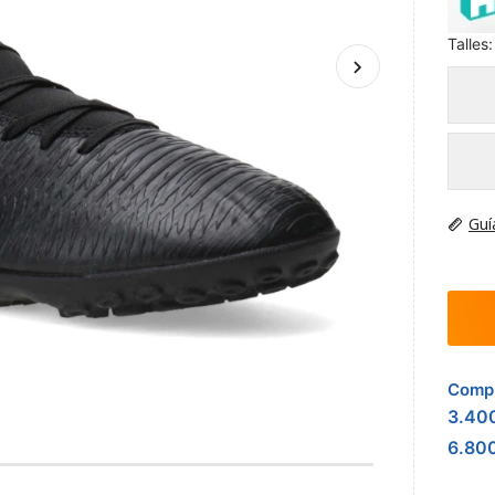
Talles:
Guí
Compr
3.40
6.80