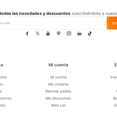
 todas las novedades y descuentos
suscribiéndote a nuest
Su







sa
Mi cuenta
E
omos
Mi cuenta
Vuel
es
Mis compras
o
Rastrear pedido
osotros
Mis direcciones
Bl
itio
Wish List
C