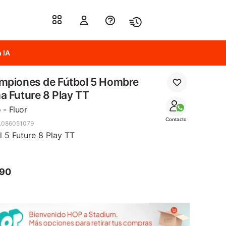
 IA
mpiones de Fútbol 5 Hombre
 Future 8 Play TT
 - Fluor
Contacto
.086051079
l 5 Future 8 Play TT
990