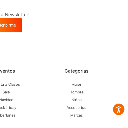
ra Newsletter!
scribirme
ventos
Categorías
ta a Clases
Mujer
Sale
Hombre
Navidad
Niños
ack friday
Accesorios
Accesib
iberlunes
Marcas