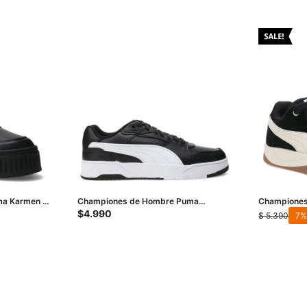
a Karmen Il
Championes de Hombre Puma
Championes
ta
Rebound Break - Negro - Blanco
SD - Negro 
$
4.990
$
5.390
7