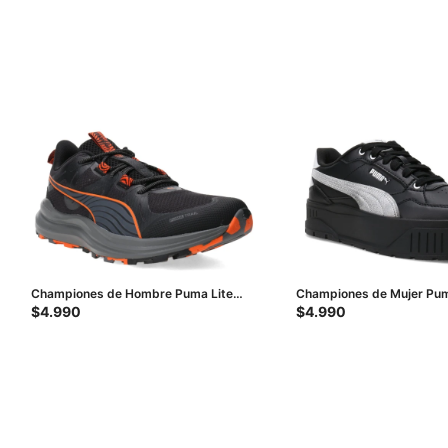
Championes de Hombre Puma Lite
Championes de Mujer Pum
Trail - Negro - Anaranjado - Gris
Idol Metallic - Negro - Pla
$
4.990
$
4.990