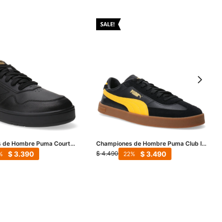
 de Hombre Puma Court
Championes de Hombre Puma Club II
egro - Dorado
Era - Negro - Amarillo
$
3.390
$
3.490
$
4.490
22