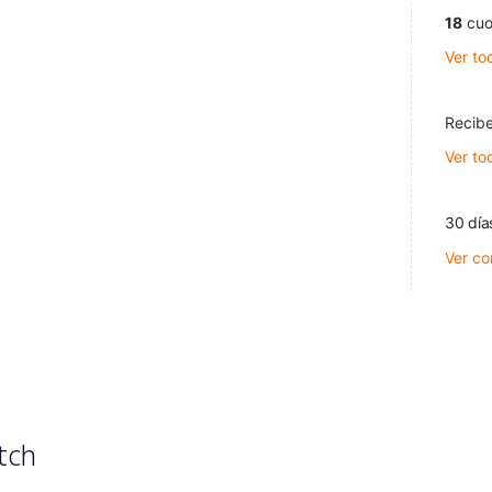
18
cuo
Ver to
Recibe
Ver to
30 día
Ver co
tch