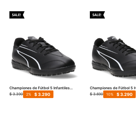
Championes de Fútbol 5 Infantiles
Championes de Fútbol 5
Puma Vitoria TT - Negro - Blanco
Puma Vitoria TT - Negro -
$
3.290
$
3.290
$
3.390
$
3.690
2
10