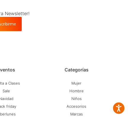
ra Newsletter!
scribirme
ventos
Categorías
ta a Clases
Mujer
Sale
Hombre
Navidad
Niños
ack friday
Accesorios
Accesib
iberlunes
Marcas