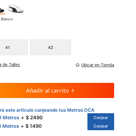
 Blanco
41
42
a de Talles
Ubicar en Tienda
Añadir al carrito
á este artículo canjeando tus Metros OCA
0 Metros
$ 2490
Canjear
0 Metros
$ 1490
Canjear