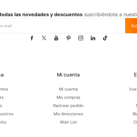
 todas las novedades y descuentos
suscribiéndote a nuest
Su







sa
Mi cuenta
E
omos
Mi cuenta
Vuel
es
Mis compras
o
Rastrear pedido
osotros
Mis direcciones
Bl
itio
Wish List
C