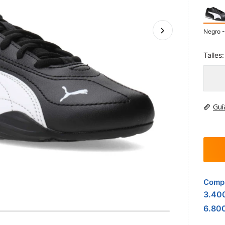
Negro -
Talles:
Guí
Compr
3.40
6.80