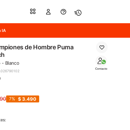
 IA
mpiones de Hombre Puma
ch
 - Blanco
Contacto
.026790102
h
790
7
$
3.490
tes: