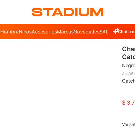
r
Hombre
Niños
Accesorios
Marcas
Novedades
SALE
Chat con
Cha
Cat
Negro
051
Catc
$
3.
Varian