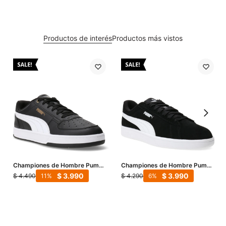
Productos de interés
Productos más vistos
Championes de Hombre Puma
Championes de Hombre Puma
Caven 2.0 - Negro - Blanco
Smash 3.0 Mns - Negro -
$
3.990
$
3.990
$
4.490
$
4.290
11
6
Blanco