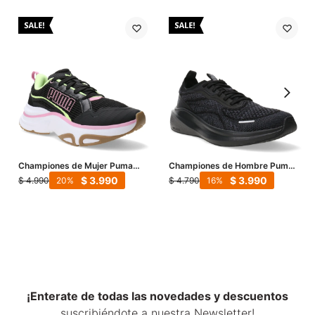
Championes de Mujer Puma
Championes de Hombre Puma
Softride Divine Running -
Skyrocket Lite Engineered -
$
3.990
$
3.990
$
4.990
$
4.790
20
16
Negro - Rosado - Fluor
Negro - Gris
¡Enterate de todas las novedades y descuentos
suscribiéndote a nuestra Newsletter!