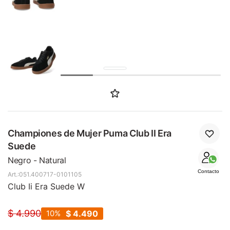
SALE
Championes de Mujer Puma Club II Era
Suede
Negro - Natural
Contacto
051.400717-0101105
Club Ii Era Suede W
$
4.990
10
$
4.490