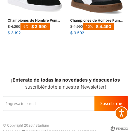
Championes de Hombre Puma
Championes de Hombre Puma
Smash 3.0 Mns - Negro -
Park Life Style SK8 - Negro -
$
3.990
$
4.490
$
4.290
$
4.990
6
10
Blanco
Blanco
$
3.192
$
3.592
¡Enterate de todas las novedades y descuentos
suscribiéndote a nuestra Newsletter!
Suscribirme
Accesib







© Copyright 2026 / Stadium