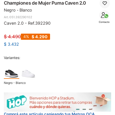
SALE
Championes de Mujer Puma Caven 2.0
Negro - Blanco
051.392290102
Caven 2.0 - Ref.392290
Contacto
$
4.490
4
$
4.290
$
3.432
Variantes:
Negro - Blanco
Comprá este artículo canjeando tus Metros OCA