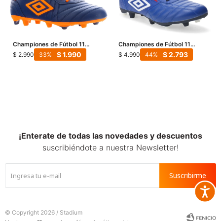
Championes de Fútbol 11
Championes de Fútbol 11
Hombre Umbro Touch FG -
Hombre Umbro Legend - Azul
$
1.990
$
2.793
$
2.990
$
4.990
33
44
Azul - Anaranjado
Real - Blanco
¡Enterate de todas las novedades y descuentos
suscribiéndote a nuestra Newsletter!
Suscribirme
Accesib







© Copyright 2026 / Stadium