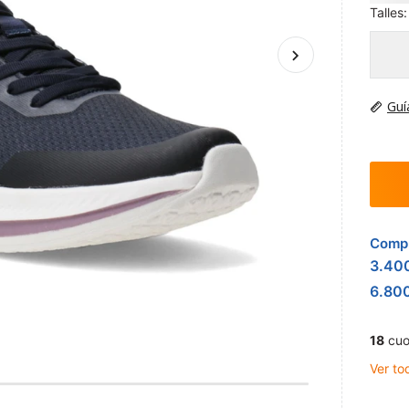
Talles:
Guí
Compr
3.40
6.80
18
cuo
Ver to