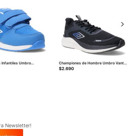
Infantiles Umbro
Championes de Hombre Umbro Vanta
nfantil - Azul Real -
- Azul
$
2.690
ra Newsletter!