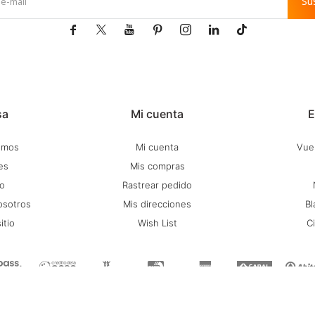
Su







sa
Mi cuenta
E
omos
Mi cuenta
Vuel
es
Mis compras
o
Rastrear pedido
osotros
Mis direcciones
Bl
itio
Wish List
C