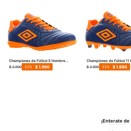
Championes de Fútbol 5 Hombre
Championes de Fútbol 11
Umbro Touch TF - Azul - Anaranjado
Umbro Touch FG - Azul - 
$
1.990
$
1.990
$
2.990
$
2.990
33
33
¡Enterate de