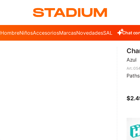
r
Hombre
Niños
Accesorios
Marcas
Novedades
SALE
Chat con
Cha
Azul
05
Paths
$
2.