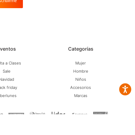
scribirme
ventos
Categorías
ta a Clases
Mujer
Sale
Hombre
Navidad
Niños
ack friday
Accesorios
Accesib
iberlunes
Marcas