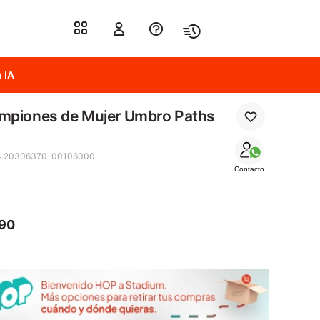
 IA
mpiones de Mujer Umbro Paths
4.20306370-00106000
Contacto
490