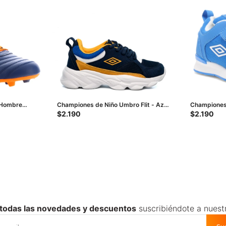
 Hombre
Championes de Niño Umbro Flit - Azul
Championes 
Anaranjado
- Amarillo
Manchester I
$
2.190
$
2.190
Blanco
 todas las novedades y descuentos
suscribiéndote a nuest