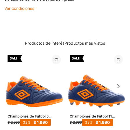
Ver condiciones
Productos de interés
Productos más vistos
Championes de Fútbol 5
Championes de Fútbol 11
Hombre Umbro Touch TF - Azul
Hombre Umbro Touch FG -
$
1.990
$
1.990
$
2.990
$
2.990
33
33
- Anaranjado
Azul - Anaranjado