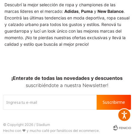
Descubrí la mejor selección de ropa y championes de las
marcas líderes en el mercado:
Adidas
,
Puma
y
New Balance
.
Encontrá las últimas tendencias en moda deportiva, ropa casual
y calzado urbano para todos los gustos y estilos. Renová tu
guardarropa y lucí un look único con las mejores marcas del
momento. ¡No te pierdas nuestras ofertas exclusivas y llevá la
calidad y estilo que buscás al mejor precio!
¡Enterate de todas las novedades y descuentos
suscribiéndote a nuestra Newsletter!
Suscribirme
Accesib
© Copyright 2026 / Stadium






