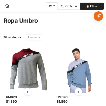
Nota:
este
sitio
web
Ropa Umbro
Mujer
incluye
un
sistema
Hombre
Filtrando por:
Umbro
de
accesibilidad.
Niños
Accesorios
Marcas
Novedades
UMBRO
UMBRO
$
1.890
$
1.890