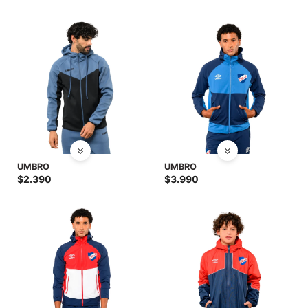
UMBRO
UMBRO
$
2.390
$
3.990