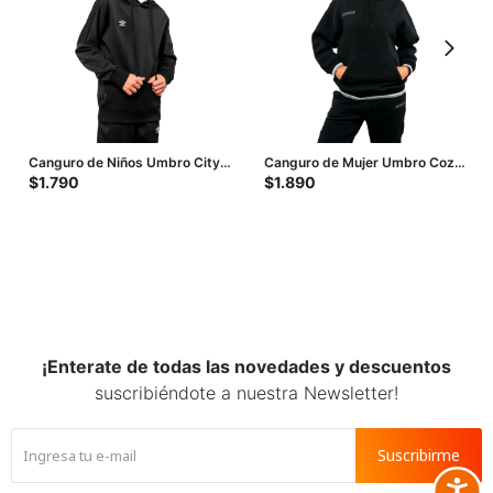
Canguro de Niños Umbro City -
Canguro de Mujer Umbro Cozy
Negro
- Negro
$
1.790
$
1.890
¡Enterate de todas las novedades y descuentos
suscribiéndote a nuestra Newsletter!
Suscribirme
Accesib