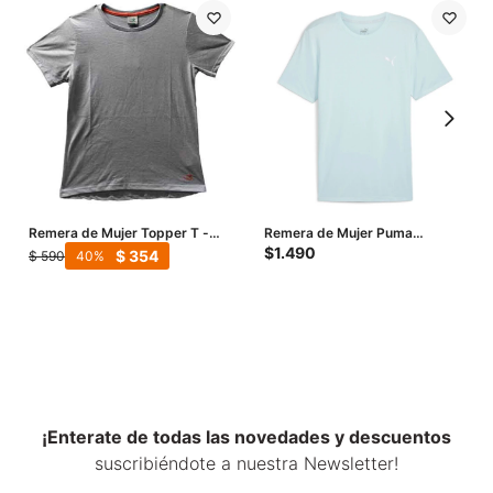
Remera de Mujer Topper T -
Remera de Mujer Puma
Celeste
Ess.Heather - Celeste
$
1.490
$
354
$
590
40
¡Enterate de todas las novedades y descuentos
suscribiéndote a nuestra Newsletter!