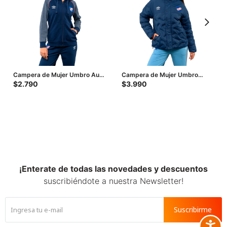
Campera de Mujer Umbro Aura
Campera de Mujer Umbro
- Azul
Nacional Mel - Azul
$
2.790
$
3.990
¡Enterate de todas las novedades y descuentos
suscribiéndote a nuestra Newsletter!
Suscribirme
Accesib