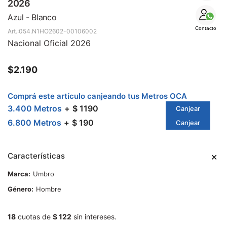
SALE
2026
Azul - Blanco
Contacto
054.N1HO2602-00106002
Nacional Oficial 2026
$
2.190
Comprá este artículo canjeando tus Metros OCA
3.400 Metros
$ 1190
Canjear
6.800 Metros
$ 190
Canjear
Características
Marca
Umbro
Género
Hombre
18
cuotas de
$ 122
sin intereses.