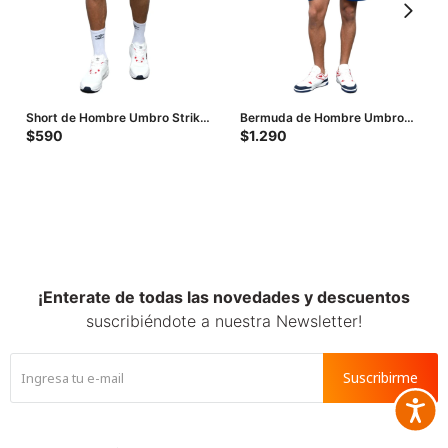
Short de Hombre Umbro Strike
Bermuda de Hombre Umbro
- Azul - Blanco
Bas - Azul
$
590
$
1.290
¡Enterate de todas las novedades y descuentos
suscribiéndote a nuestra Newsletter!
Suscribirme
Accesib






