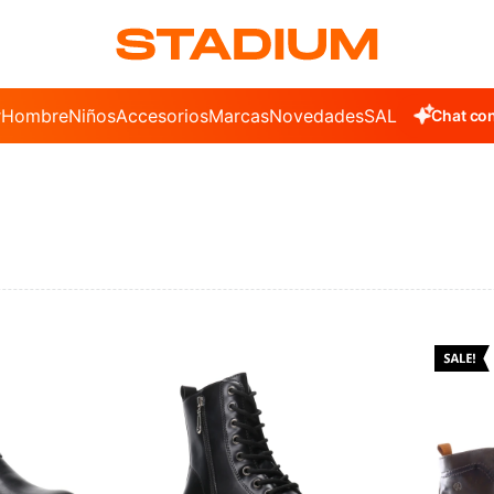
r
Hombre
Niños
Accesorios
Marcas
Novedades
SALE
Chat con