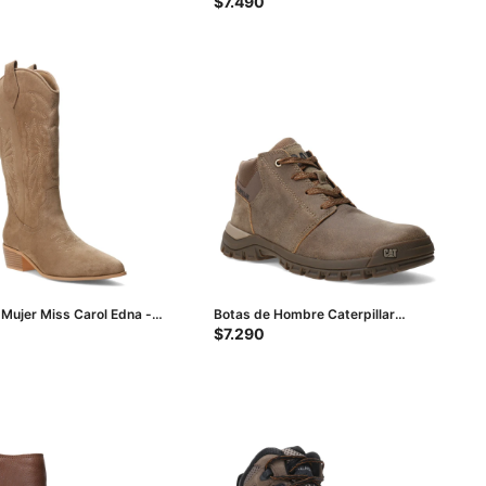
$
7.490
 Mujer Miss Carol Edna -
Botas de Hombre Caterpillar
Threshold Chukka - Marrón
$
7.290