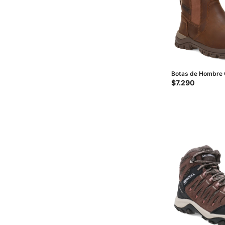
Botas de Hombre C
Threshold Chelsea
$
7.290