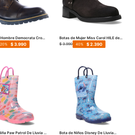
e Hombre Democrata Cross
Botas de Mujer Miss Carol HILE de
Carbón
cuero - Negro
$
3.990
$
2.390
$
3.990
20
40
iña Paw Patrol De Lluvia -
Bota de Niños Disney De Lluvia