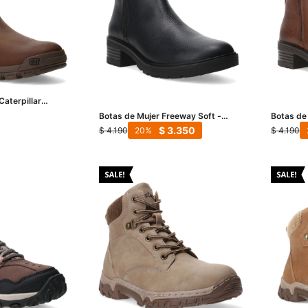
aterpillar
 - Marrón
Botas de Mujer Freeway Soft -
Botas de
Negro
Marrón 
$
3.350
$
4.190
$
4.190
20