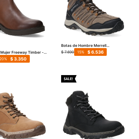
Botas de Hombre Merrell
Crosslander 3 Mid WP - Marrón -
$
6.536
$
7.690
15
 Mujer Freeway Timber -
Negro
Habano
$
3.350
20