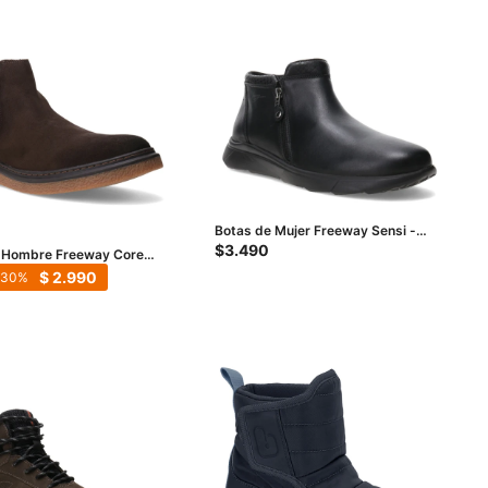
Botas de Mujer Freeway Sensi -
Negro
$
3.490
 Hombre Freeway Core
 Marrón
$
2.990
30