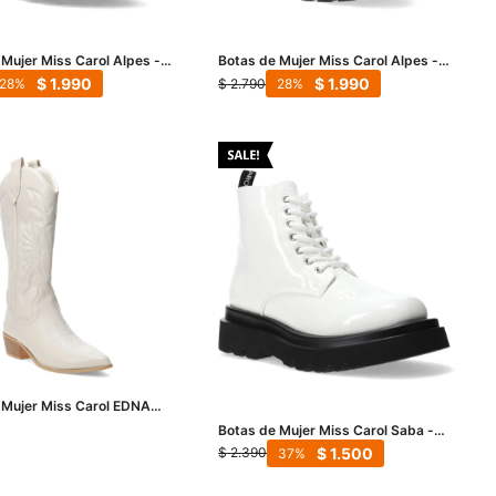
 Mujer Miss Carol Alpes -
Botas de Mujer Miss Carol Alpes -
Negro
$
1.990
$
1.990
$
2.790
28
28
 Mujer Miss Carol EDNA
n diseño en la caña - Beige
Botas de Mujer Miss Carol Saba -
Blanco Hueso
$
1.500
$
2.390
37