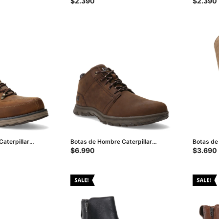
$
2.390
$
2.390
aterpillar
Botas de Hombre Caterpillar
Botas de
n
Science Mid - Marrón Oscuro
Beige
$
6.990
$
3.690