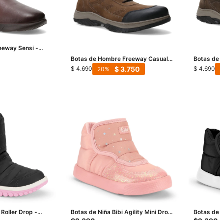
eeway Sensi -
Botas de Hombre Freeway Casual
Botas de
Terra - Marrón (Nobuk)
Terra - 
$
3.750
$
4.690
$
4.690
20
 Roller Drop -
Botas de Niña Bibi Agility Mini Drop
Botas de 
- Rosado
- Negro