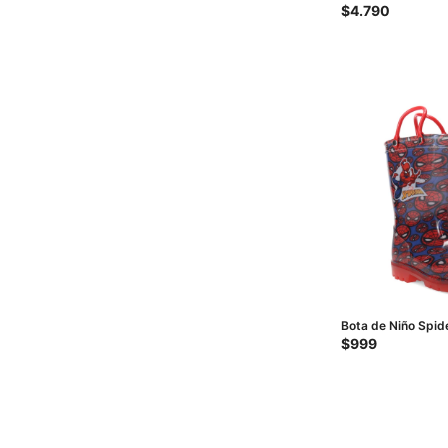
Marrón
$
4.790
Bota de Niño Spid
Rojo
$
999