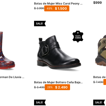
Rosado
$
999
Botas de Mujer Miss Carol Peony -
Negro
$
1.500
$
2.990
49
erman De Lluvia -
Botas de
Strike 2 
$
7.490
Botas de Mujer Bottero Caña Baja
de Cuero - Negro
$
2.490
$
3.490
28