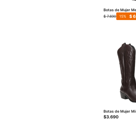
Botas de Mujer Me
3 Mid - Marrón
$
6
$
7.690
15
Botas de Mujer M
tejana con diseño 
$
3.690