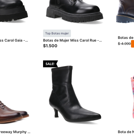
Top Botas mujer
Botas d
ss Carol Gaia -
Botas de Mujer Miss Carol Rue -
- Negro 
$
4.990
Negro
$
1.500
reeway Murphy -
Bota de N