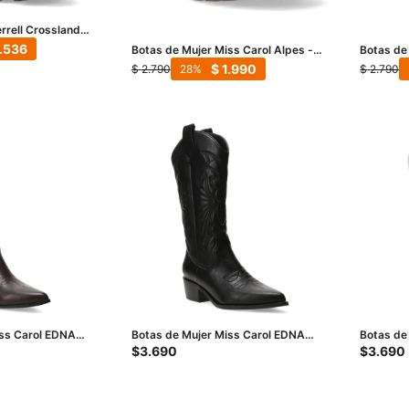
rrell Crosslander
.536
Botas de Mujer Miss Carol Alpes -
Botas de
Beige
Tan
$
1.990
$
2.790
$
2.790
28
iss Carol EDNA
Botas de Mujer Miss Carol EDNA
Botas de
en la caña - Bordó
tejana con diseño en la caña -
tejana co
$
3.690
$
3.690
Negro