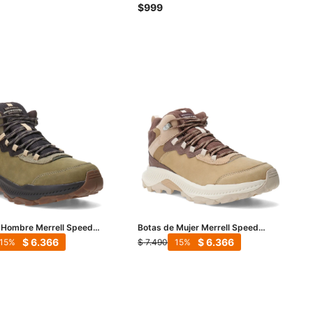
Stitch - Azul
$
999
 Hombre Merrell Speed
Botas de Mujer Merrell Speed
Ltr Mid Wp - Verde
Strike 2 Ltr Mid Wp - Marrón Claro
$
6.366
$
6.366
$
7.490
15
15