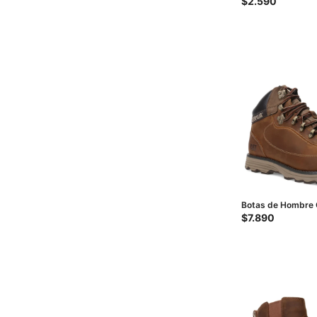
$
2.590
Botas de Hombre C
Highbury - Marró
$
7.890