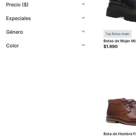
con
Precio
($)
discapacidad
visual
Especiales
que
están
Género
usando
Top Botas mujer
un
Botas de Mujer Mi
Color
Negro
$
1.990
lector
de
pantalla;
Presione
Control-
F10
para
abrir
un
menú
de
accesibilidad.
Bota de Hombre F