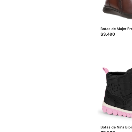
Botas de Mujer Fr
Marrón
$
3.490
Botas de Niña Bibi
Negro - Rosado