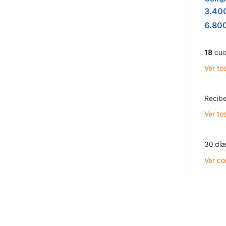
3.40
6.80
18
cuo
Ver to
Recibe
Ver to
30 día
Ver co