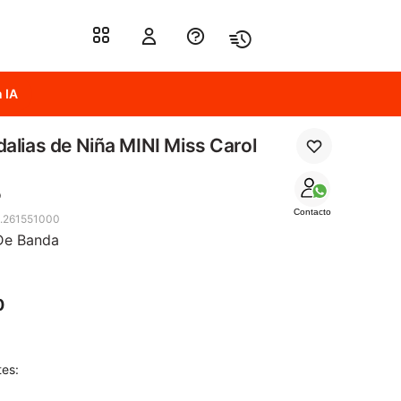
 IA
alias de Niña MINI Miss Carol
o
Contacto
.261551000
De Banda
0
tes: