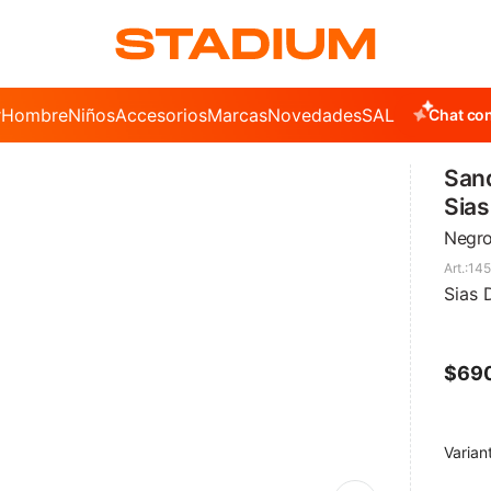
r
Hombre
Niños
Accesorios
Marcas
Novedades
SALE
Chat con
Sand
Sias
Negr
145
Sias 
$
69
Varian