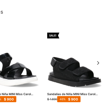
os
e Niña MINI Miss Carol
Sandalias de Niña MINI Miss Carol
ro
MURRAY con strass - Negro
$
900
$
900
$
1.690
46