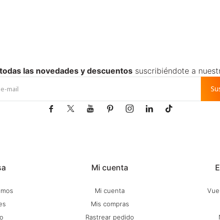
 todas las novedades y descuentos
suscribiéndote a nuest
Su







sa
Mi cuenta
E
omos
Mi cuenta
Vuel
es
Mis compras
o
Rastrear pedido