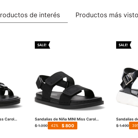
roductos de interés
Productos más vist
ss Carol
Sandalias de Niña MINI Miss Carol
Sandalias d
o
HOLBORN con velcro - Negro
Trope - Neg
$
800
$
1.390
$
1.490
42
39