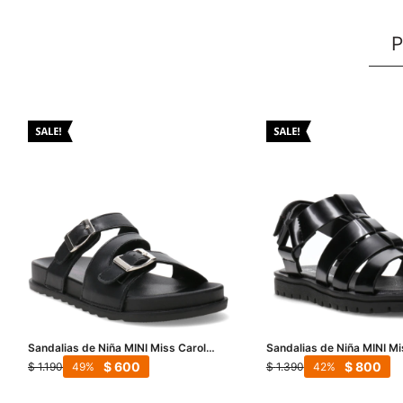
P
Sandalias de Niña MINI Miss Carol
Sandalias de Niña MINI Mi
VINICA con hebillas - Negro
BANF franciscana - Negr
$
600
$
800
$
1.190
$
1.390
49
42