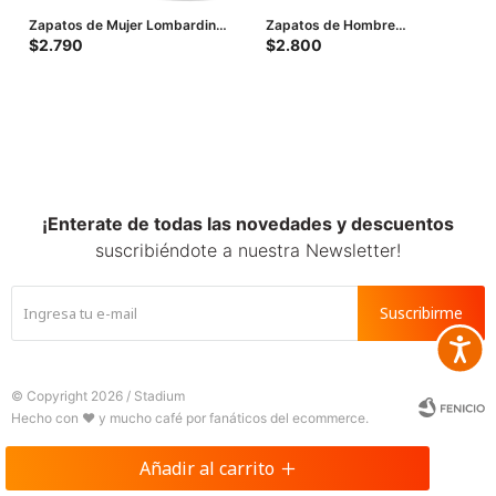
Zapatos de Mujer Lombardino
Zapatos de Hombre
Casual Poly - Marrón Coñac
Lombardino Lexus - Marrón
$
2.790
$
2.800
¡Enterate de todas las novedades y descuentos
suscribiéndote a nuestra Newsletter!
Suscribirme
Accesib







© Copyright 2026 / Stadium
Añadir al carrito