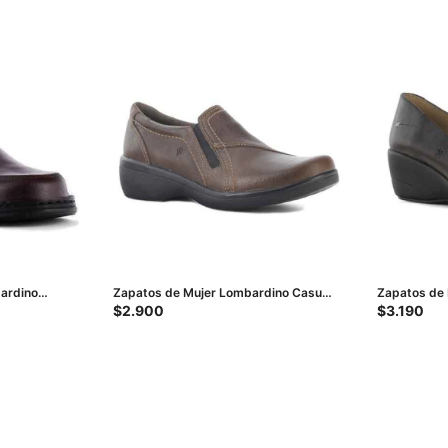
ardino
Zapatos de Mujer Lombardino Casual
Zapatos de
Poly - Marrón Roble
Sofia - Mar
$
2.900
$
3.190