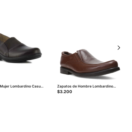
 Mujer Lombardino Casual
Zapatos de Hombre Lombardino
rón
Casual Lexus - Marrón Coñac
$
3.200