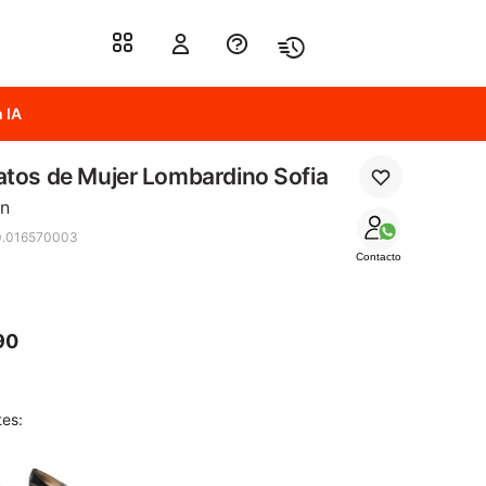
 IA
tos de Mujer Lombardino Sofia
n
0.016570003
Contacto
90
tes: