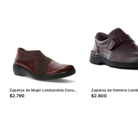
Zapatos de Mujer Lombardino Casual
Zapatos de Hombre Lomb
Poly - Marrón Coñac
Lexus - Marrón
$
2.790
$
2.800