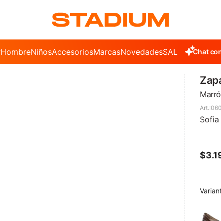
r
Hombre
Niños
Accesorios
Marcas
Novedades
SALE
Chat con
Zapa
Marró
06
Sofia
$
3.1
Varian