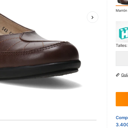
Marrón
Talles:
Guí
Compr
3.40