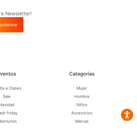
ra Newsletter!
scribirme
ventos
Categorías
ta a Clases
Mujer
Sale
Hombre
Navidad
Niños
ack friday
Accesorios
Accesib
iberlunes
Marcas