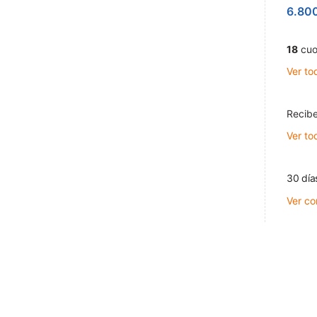
6.80
18
cuo
Ver to
Recibe
Ver to
30 día
Ver co