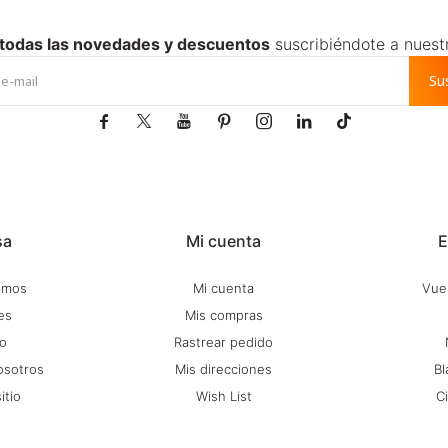
 todas las novedades y descuentos
suscribiéndote a nuest
Su







sa
Mi cuenta
E
omos
Mi cuenta
Vuel
es
Mis compras
o
Rastrear pedido
osotros
Mis direcciones
Bl
itio
Wish List
C