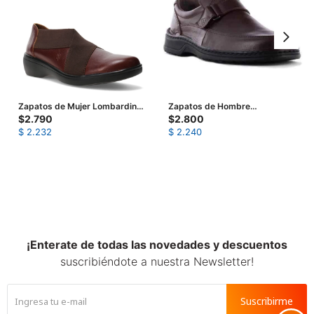
Zapatos de Mujer Lombardino
Zapatos de Hombre
Casual Poly - Marrón Coñac
Lombardino Lexus - Marrón
$
2.790
$
2.800
$
2.232
$
2.240
¡Enterate de todas las novedades y descuentos
suscribiéndote a nuestra Newsletter!
Suscribirme