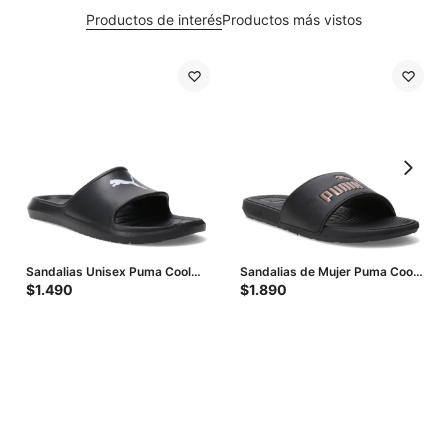
Productos de interés
Productos más vistos
Sandalias Unisex Puma Cool
Sandalias de Mujer Puma Cool
Cat 2.0 Bx - Negro - Blanco
Cat 2.0 Bx - Negro - Dorado
$
1.490
$
1.890