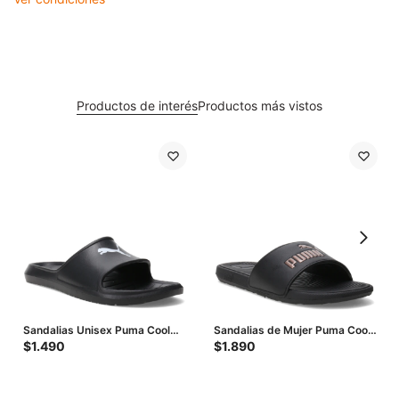
Productos de interés
Productos más vistos
Sandalias Unisex Puma Cool
Sandalias de Mujer Puma Cool
Cat 2.0 Bx - Negro - Blanco
Cat 2.0 Bx - Negro - Dorado
$
1.490
$
1.890