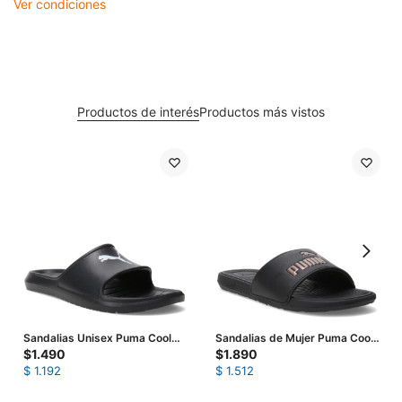
Ver condiciones
Productos de interés
Productos más vistos
Sandalias Unisex Puma Cool
Sandalias de Mujer Puma Cool
Cat 2.0 Bx - Negro - Blanco
Cat 2.0 Bx - Negro - Dorado
$
1.490
$
1.890
$
1.192
$
1.512