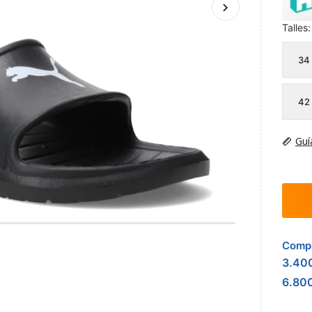
Talles:
34
42
Guí
Compr
3.40
6.80