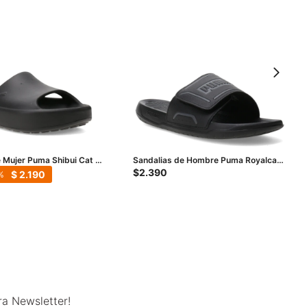
 Mujer Puma Shibui Cat -
Sandalias de Hombre Puma Royalcat
Comfort 2 - Negro - Gris
$
2.390
$
2.190
ra Newsletter!