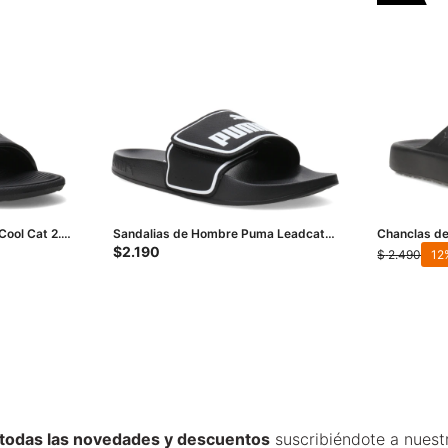
Cool Cat 2.0
Sandalias de Hombre Puma Leadcat
Chanclas de
2.0 V - Negro - Blanco
Negro
$
2.190
$
2.490
12
 todas las novedades y descuentos
suscribiéndote a nuest