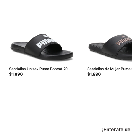
Sandalias Unisex Puma Popcat 20 -
Sandalias de Mujer Puma 
Negro - Blanco
Bx - Negro - Dorado
$
1.890
$
1.890
¡Enterate de