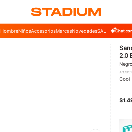
r
Hombre
Niños
Accesorios
Marcas
Novedades
SALE
Chat con
Sand
2.0 
Negro
051
Cool 
$
1.4