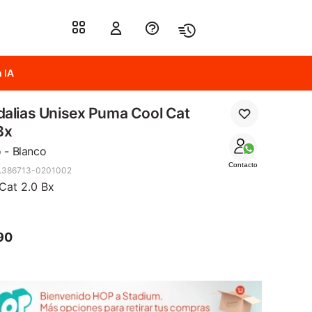
 IA
alias Unisex Puma Cool Cat
Bx
 - Blanco
Contacto
.386713-0201002
Cat 2.0 Bx
90