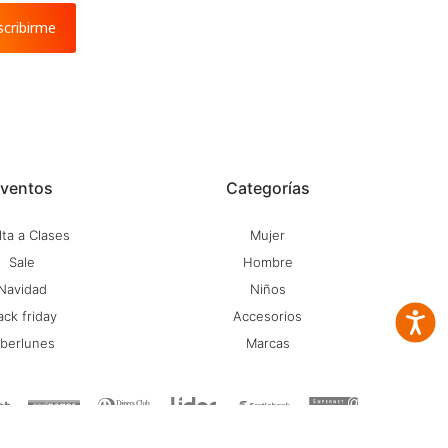
scribirme
ventos
Categorías
ta a Clases
Mujer
Sale
Hombre
Navidad
Niños
ack friday
Accesorios
Accesib
iberlunes
Marcas