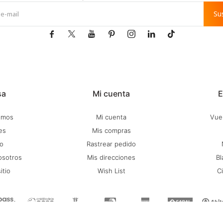
Su







sa
Mi cuenta
E
omos
Mi cuenta
Vuel
es
Mis compras
o
Rastrear pedido
osotros
Mis direcciones
Bl
itio
Wish List
C