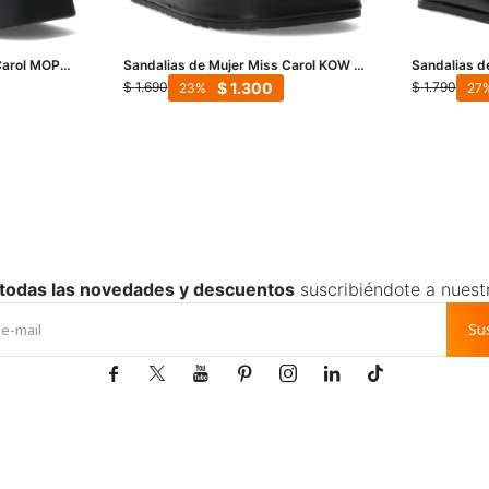
Carol MOPP -
Sandalias de Mujer Miss Carol KOW -
Sandalias d
Negro
- Negro
$
1.300
$
1.690
$
1.790
23
27
 todas las novedades y descuentos
suscribiéndote a nuest
Su






