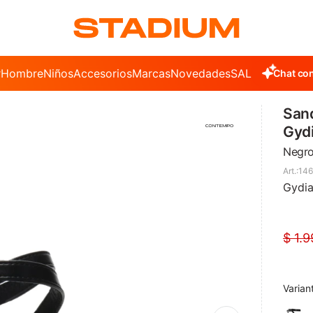
r
Hombre
Niños
Accesorios
Marcas
Novedades
SALE
Chat con
Sand
Gyd
Negr
146
Gydi
$
1.9
Varian