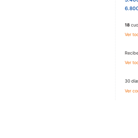
6.80
18
cuo
Ver to
Recibe
Ver to
30 día
Ver co