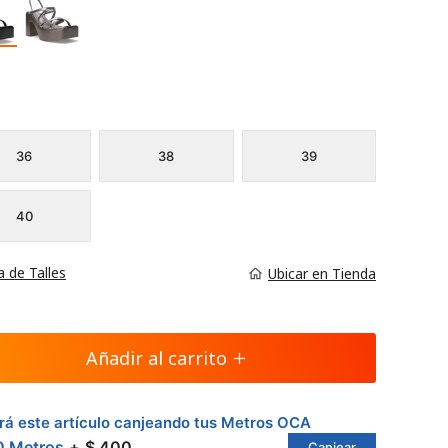
36
38
39
40
a de Talles
Ubicar en Tienda
Añadir al carrito
á este artículo canjeando tus Metros OCA
0 Metros
$ 400
Canjear