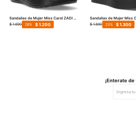
Sandalias de Mujer Miss Carol ZADI -
Sandalias de Mujer Miss 
Negro
Negro
$
1.200
$
1.300
$
1.690
$
1.690
28
23
¡Enterate de