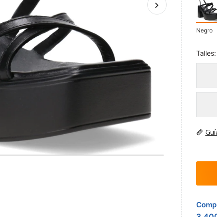
Negro
Talles:
Guí
Compr
3.40