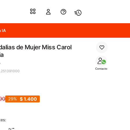
 IA
alias de Mujer Miss Carol
ia
o
Contacto
.251391000
a
90
29
$
1.400
tes: