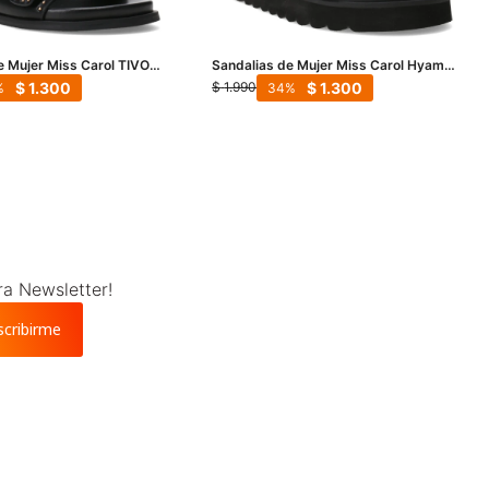
e Mujer Miss Carol TIVOX
Sandalias de Mujer Miss Carol Hyams
- Negro
$
1.300
$
1.300
$
1.990
34
ra Newsletter!
scribirme