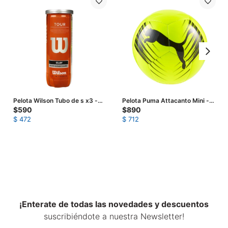
Pelota Wilson Tubo de s x3 -
Pelota Puma Attacanto Mini -
Amarillo
Amarillo Fluo
$
590
$
890
$
472
$
712
¡Enterate de todas las novedades y descuentos
suscribiéndote a nuestra Newsletter!