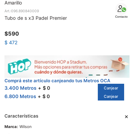
SALE
Amarillo
096.890840009
Tubo de s x3 Padel Premier
Contacto
$
590
$
472
Comprá este artículo canjeando tus Metros OCA
3.400 Metros
$ 0
Canjear
6.800 Metros
$ 0
Canjear
Características
Marca
Wilson