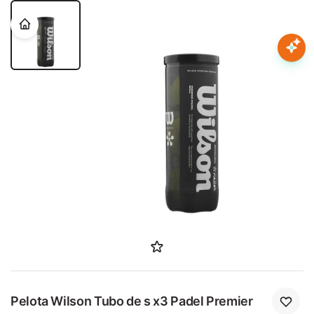
Nota:
este
sitio
web
Mujer
incluye
un
sistema
Hombre
de
accesibilidad.
Niños
Accesorios
Marcas
Novedades
Pelota Wilson Tubo de s x3 Padel Premier