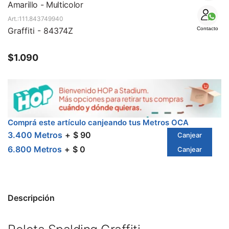
SALE
Amarillo - Multicolor
111.843749940
Graffiti - 84374Z
Contacto
$
1.090
Comprá este artículo canjeando tus Metros OCA
3.400 Metros
$ 90
Canjear
6.800 Metros
$ 0
Canjear
Descripción