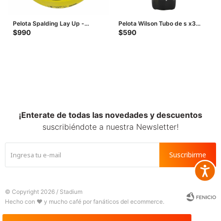
Pelota Spalding Lay Up -
Pelota Wilson Tubo de s x3
Amarillo - Azul
Padel Premier - Amarillo
$
990
$
590
¡Enterate de todas las novedades y descuentos
suscribiéndote a nuestra Newsletter!
Suscribirme
Accesib







© Copyright 2026 / Stadium