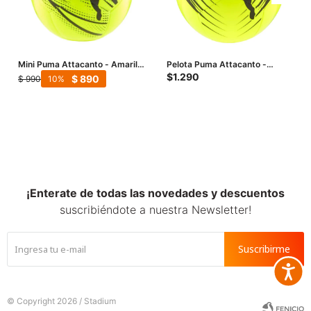
Mini Puma Attacanto - Amarillo
Pelota Puma Attacanto -
- Negro
Amarillo - Negro
$
1.290
$
890
$
990
10
¡Enterate de todas las novedades y descuentos
suscribiéndote a nuestra Newsletter!
Suscribirme
Accesib







© Copyright 2026 / Stadium