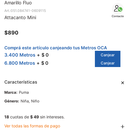
SALE
Amarillo Fluo
051.084741-0609115
Attacanto Mini
Contacto
$
890
Comprá este artículo canjeando tus Metros OCA
3.400 Metros
$ 0
Canjear
6.800 Metros
$ 0
Canjear
Características
Marca
Puma
Género
Niña, Niño
18
cuotas de
$ 49
sin intereses.
Ver todas las formas de pago