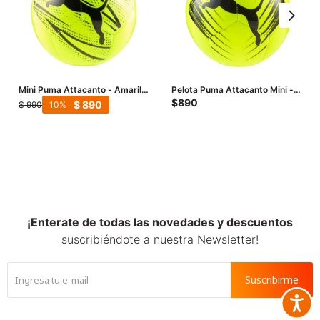
Mini Puma Attacanto - Amarillo
Pelota Puma Attacanto Mini -
- Negro
Amarillo Fluo
$
890
$
890
$
990
10
¡Enterate de todas las novedades y descuentos
suscribiéndote a nuestra Newsletter!
Suscribirme
Accesib






