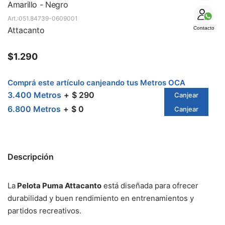
SALE
Amarillo - Negro
051.84739-0609001
Attacanto
Contacto
$
1.290
Comprá este artículo canjeando tus Metros OCA
3.400 Metros
$ 290
Canjear
6.800 Metros
$ 0
Canjear
Descripción
La
Pelota Puma Attacanto
está diseñada para ofrecer
durabilidad y buen rendimiento en entrenamientos y
partidos recreativos.