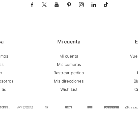







sa
Mi cuenta
E
omos
Mi cuenta
Vuel
es
Mis compras
o
Rastrear pedido
osotros
Mis direcciones
Bl
itio
Wish List
C