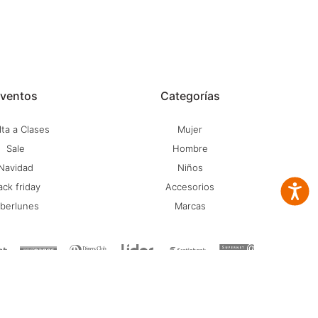
ventos
Categorías
ta a Clases
Mujer
Sale
Hombre
Navidad
Niños
ack friday
Accesorios
Accesib
iberlunes
Marcas