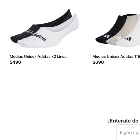
Medias Unisex Adidas x2 Linea
Medias Unisex Adidas T E
Ballerina - Negro - Blanco
Negro - Blanco - Gris
$
490
$
690
¡Enterate de