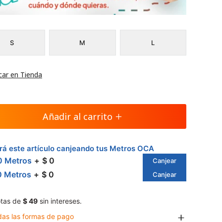
S
M
L
car en Tienda
Añadir al carrito
á este artículo canjeando tus Metros OCA
0 Metros
$ 0
Canjear
0 Metros
$ 0
Canjear
tas de
$ 49
sin intereses.
das las formas de pago