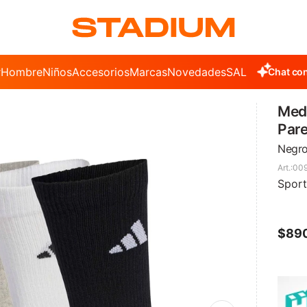
r
Hombre
Niños
Accesorios
Marcas
Novedades
SALE
Chat con
Medi
Par
Negro
00
Sport
$
89