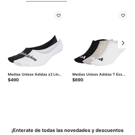
Medias Unisex Adidas x2 Linea
Medias Unisex Adidas T Ess
Ballerina - Negro - Blanco
Ns 3P - Negro - Blanco - Gris
$
490
$
690
¡Enterate de todas las novedades y descuentos