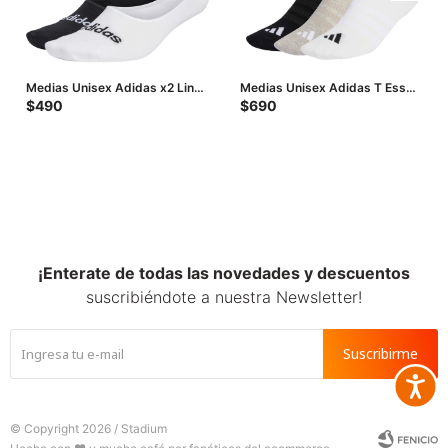
Medias Unisex Adidas x2 Linea
Medias Unisex Adidas T Ess
Ballerina - Negro - Blanco
Ns 3P - Negro - Blanco - Gris
$
490
$
690
¡Enterate de todas las novedades y descuentos
suscribiéndote a nuestra Newsletter!
Suscribirme
Accesib







© Copyright 2026 / Stadium