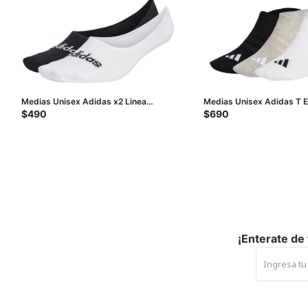
Medias Unisex Adidas x2 Linea
Medias Unisex Adidas T E
Ballerina - Negro - Blanco
Negro - Blanco - Gris
$
490
$
690
¡Enterate de