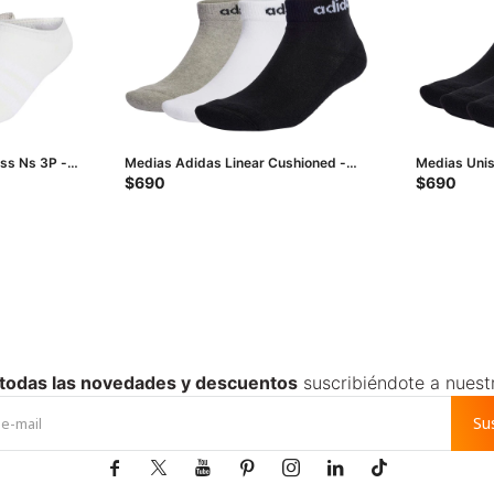
ss Ns 3P -
Medias Adidas Linear Cushioned -
Medias Unis
Negro - Blanco - Gris
- Negro - B
$
690
$
690
 todas las novedades y descuentos
suscribiéndote a nuest
Su






