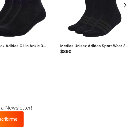
ex Adidas C Lin Ankle 3P
Medias Unisex Adidas Sport Wear 3
lanco
Pares - Negro
$
890
ra Newsletter!
scribirme