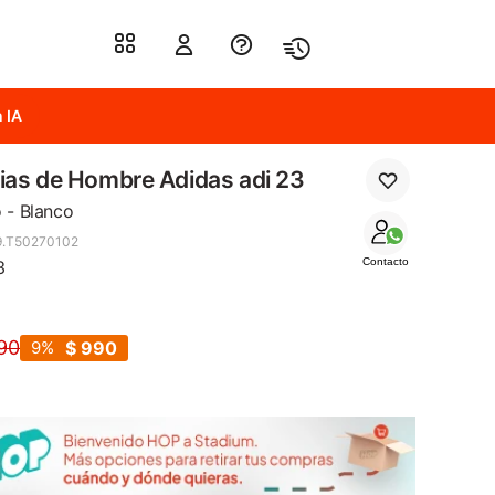
 IA
as de Hombre Adidas adi 23
 - Blanco
9.T50270102
Contacto
3
90
9
$
990