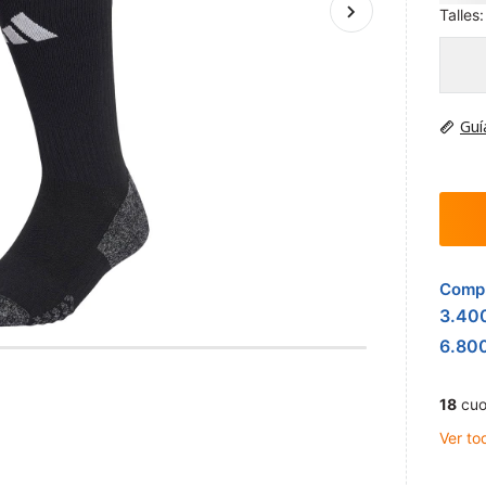
Talles:
Guí
Compr
3.40
6.80
18
cuo
Ver to