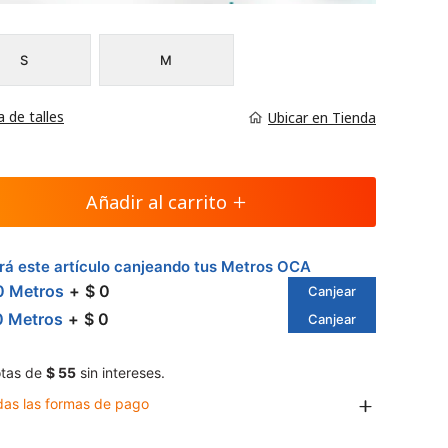
S
M
a de talles
Ubicar en Tienda
Añadir al carrito
á este artículo canjeando tus Metros OCA
0 Metros
$ 0
Canjear
0 Metros
$ 0
Canjear
tas de
$ 55
sin intereses.
das las formas de pago