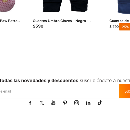
 Paw Patrol -
Guantes Umbro Gloves - Negro -
Guantes de
Blanco
Azul Marino
$
590
$
790
25
 todas las novedades y descuentos
suscribiéndote a nuest
Su






