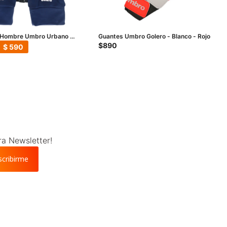
 Hombre Umbro Urbano -
Guantes Umbro Golero - Blanco - Rojo
 - Blanco
$
890
$
590
ra Newsletter!
scribirme