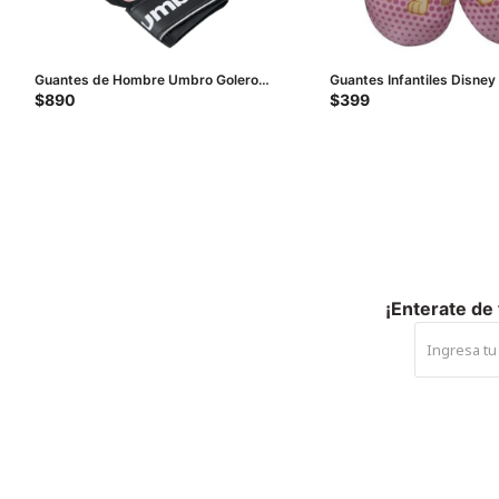
Guantes de Hombre Umbro Golero
Guantes Infantiles Disney
Adulto - Rojo - Negro - Blanco
Rosa
$
890
$
399
¡Enterate de