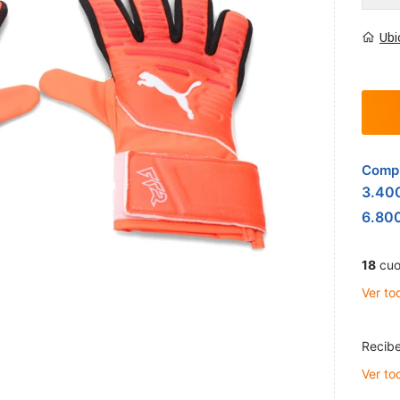
Ubi
Compr
3.40
6.80
18
cuo
Ver to
Recibe
Ver to