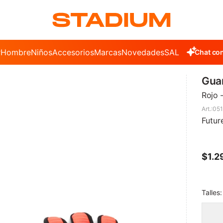
r
Hombre
Niños
Accesorios
Marcas
Novedades
SALE
Chat con
Guan
Rojo 
051
Futur
$
1.2
Talles: