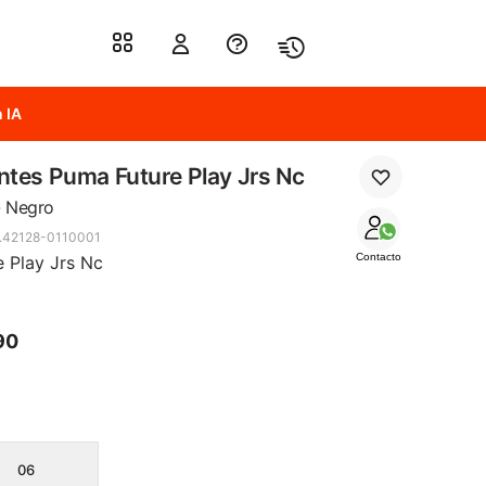
 IA
tes Puma Future Play Jrs Nc
- Negro
.42128-0110001
Contacto
e Play Jrs Nc
90
06