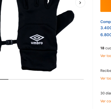
Compr
3.40
6.80
18
cuo
Ver to
Recibe
Ver to
30 día
Ver co