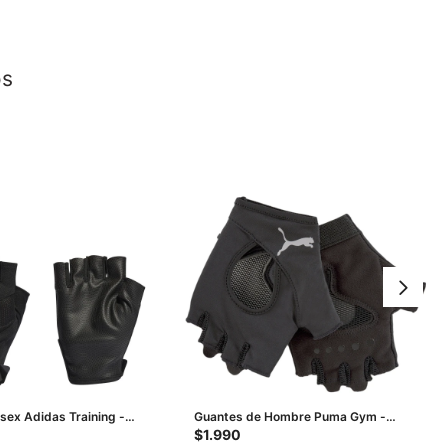
os
sex Adidas Training -
Guantes de Hombre Puma Gym -
Negro
$
1.990