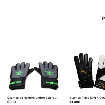
P
Guantes de Hombre Umbro Golero
Guantes Puma King 4 Glo
Adulto - Negro - Amarillo Lima
- Blanco
$
890
$
1.490