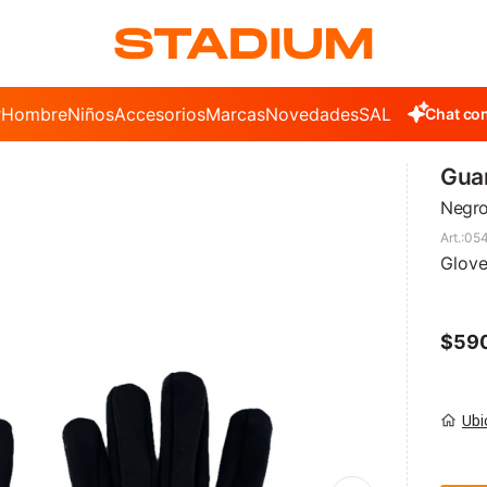
r
Hombre
Niños
Accesorios
Marcas
Novedades
SALE
Chat con
Gua
Negro
05
Glov
$
59
Ubi