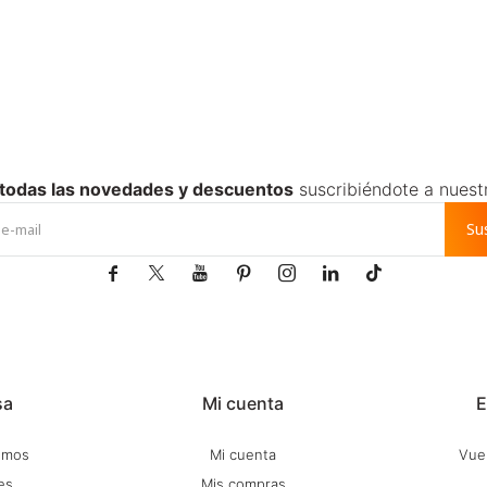
 todas las novedades y descuentos
suscribiéndote a nuest
Su







sa
Mi cuenta
E
omos
Mi cuenta
Vuel
es
Mis compras