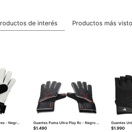
roductos de interés
Productos más vist
ves - Negro
Guantes Puma Ultra Play Rc - Negro -
Guantes Uni
Rojo
Negro
$
1.490
$
1.990