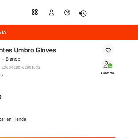
 IA
ntes Umbro Gloves
 - Blanco
4.20004280-02901002
Contacto
es
0
car en Tienda