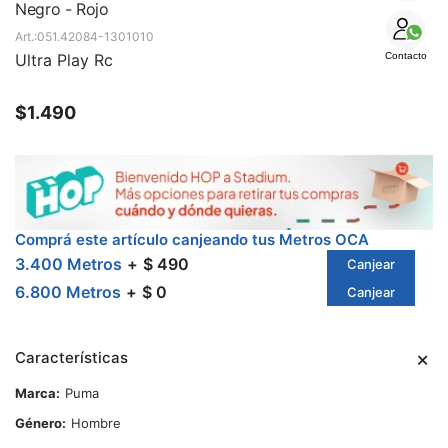
SALE
Negro - Rojo
051.42084-1301010
Ultra Play Rc
Contacto
$
1.490
Comprá este artículo canjeando tus Metros OCA
3.400 Metros
$ 490
Canjear
6.800 Metros
$ 0
Canjear
Características
Marca
Puma
Género
Hombre