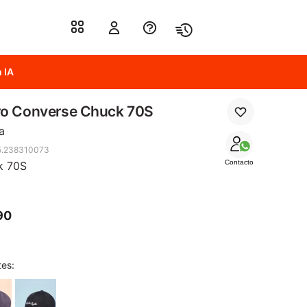
 IA
ro Converse Chuck 70S
a
5.238310073
Contacto
k 70S
90
tes: