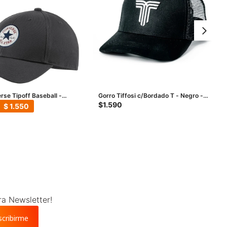
rse Tipoff Baseball -
Gorro Tiffosi c/Bordado T - Negro -
Blanco
$
1.590
$
1.550
ra Newsletter!
scribirme