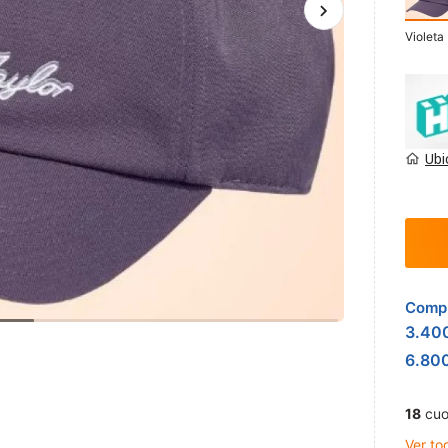
Violeta
Ubi
Compr
3.40
6.80
18
cuo
Ver to