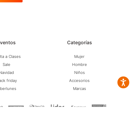
ventos
Categorías
ta a Clases
Mujer
Sale
Hombre
Navidad
Niños
ack friday
Accesorios
Accesib
iberlunes
Marcas