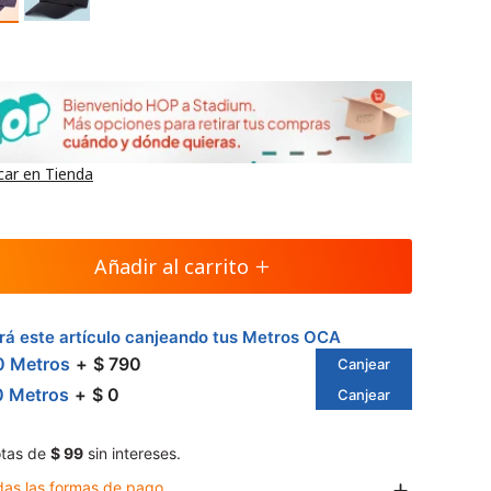
car en Tienda
Añadir al carrito
á este artículo canjeando tus Metros OCA
0 Metros
$ 790
Canjear
0 Metros
$ 0
Canjear
tas de
$ 99
sin intereses.
das las formas de pago