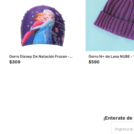
Gorro Disney De Natación Frozen -
Gorro N+ de Lana NUBE - 
Violeta
$
309
$
590
¡Enterate de