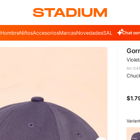
r
Hombre
Niños
Accesorios
Marcas
Novedades
SALE
Chat con
Gor
Violet
04
Chuc
$
1.7
Varian