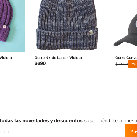
Violeta
Gorro N+ de Lana - Violeta
Gorro Conve
Negro
$
690
$
1.590
2
 todas las novedades y descuentos
suscribiéndote a nuest
Su