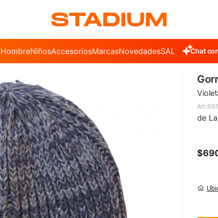
r
Hombre
Niños
Accesorios
Marcas
Novedades
SALE
Chat con
Gorr
Violet
05
de L
$
69
Ubi