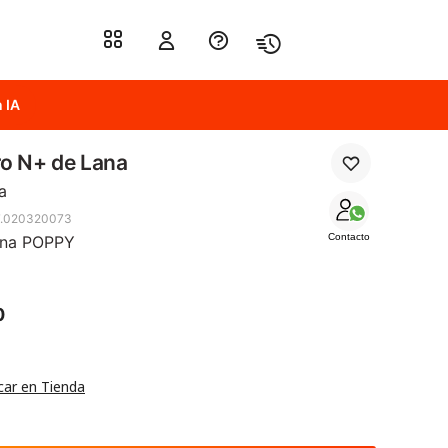
 IA
o N+ de Lana
a
7.020320073
Contacto
ana POPPY
0
car en Tienda