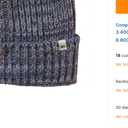
Compr
3.40
6.80
18
cuo
Ver to
Recibe
Ver to
30 día
Ver co