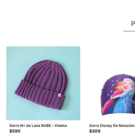
P
Gorro N+ de Lana NUBE - Violeta
Gorro Disney De Natación
Violeta
$
590
$
309