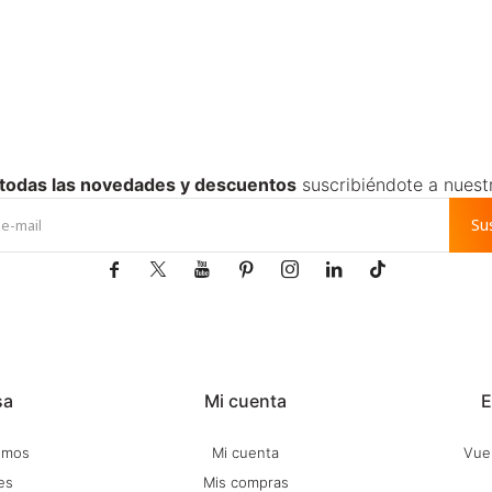
 todas las novedades y descuentos
suscribiéndote a nuest
Su







sa
Mi cuenta
E
omos
Mi cuenta
Vuel
es
Mis compras