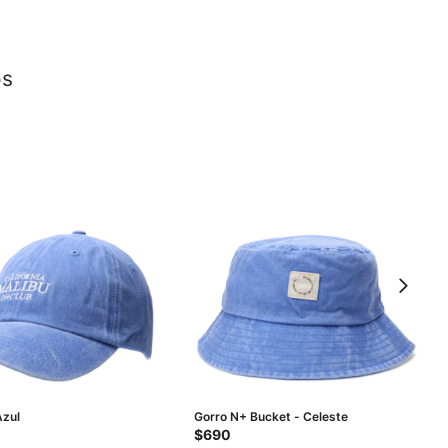
os
Azul
Gorro N+ Bucket - Celeste
$
690