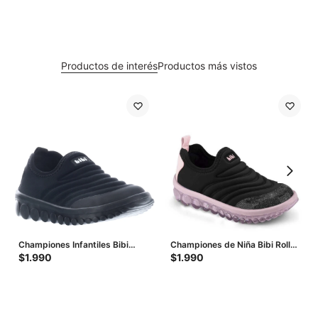
Productos de interés
Productos más vistos
Championes Infantiles Bibi
Championes de Niña Bibi Roller
Roller 2.0 - Negro
2.0 - Negro - Rosado
$
1.990
$
1.990