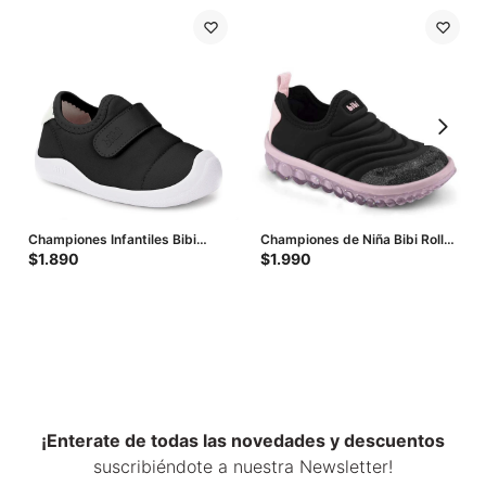
Championes Infantiles Bibi
Championes de Niña Bibi Roller
Fisioflex 5.0 con Velcro - Negro
2.0 - Negro - Rosado
$
1.890
$
1.990
¡Enterate de todas las novedades y descuentos
suscribiéndote a nuestra Newsletter!